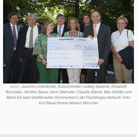
v.l.n.r.: Joachim Unterländer, Kultusminister Ludwig Spaenle, Elisabeth
Ramzews, Günther Bauer, Karin Seehofer, Claudia Stamm, Max Straßer und
Maria Els beim traditionellen Sommerfest in der Flüchtlingsunterkunft. Foto:
Kurt Bauer/Innere Mission München