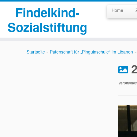
Findelkind-
Home
Sozialstiftung
Zum
Inhalt
Startseite
»
Patenschaft für „Pinguinschule“ im Libanon
»
springen
2
Veröffentli