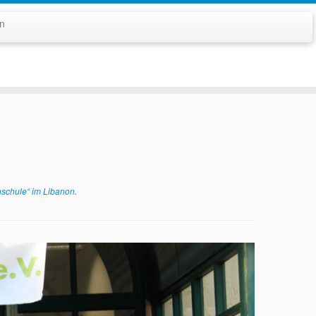
n
nschule“ im Libanon
.