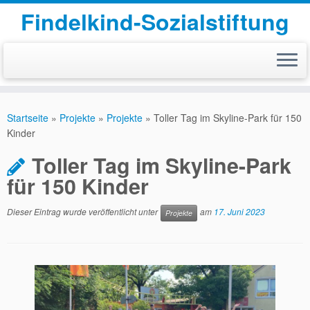
Findelkind-Sozialstiftung
Zum
Inhalt
Startseite
»
Projekte
»
Projekte
»
Toller Tag im Skyline-Park für 150
springen
Kinder
Toller Tag im Skyline-Park
für 150 Kinder
Dieser Eintrag wurde veröffentlicht unter
am
17. Juni 2023
Projekte